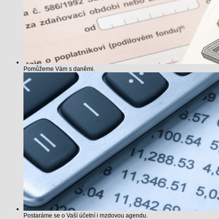
Pomůžeme Vám s daněmi.
Postaráme se o Vaší účetní i mzdovou agendu.