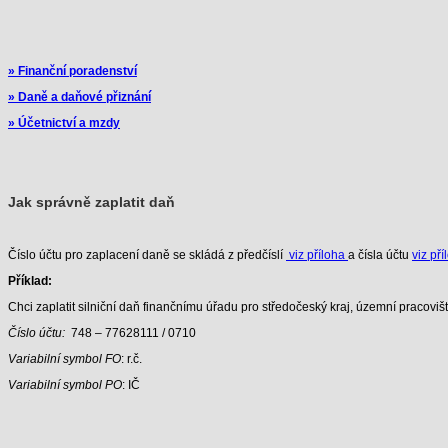
» Finanční poradenství
» Daně a daňové přiznání
» Účetnictví a mzdy
Jak správně zaplatit daň
Číslo účtu pro zaplacení daně se skládá z předčíslí
viz příloha
a čísla účtu
viz pří
Příklad:
Chci zaplatit silniční daň finančnímu úřadu pro středočeský kraj, územní pracoviš
Číslo účtu:
748 – 77628111 / 0710
Variabilní symbol FO
: r.č.
Variabilní symbol PO
: IČ