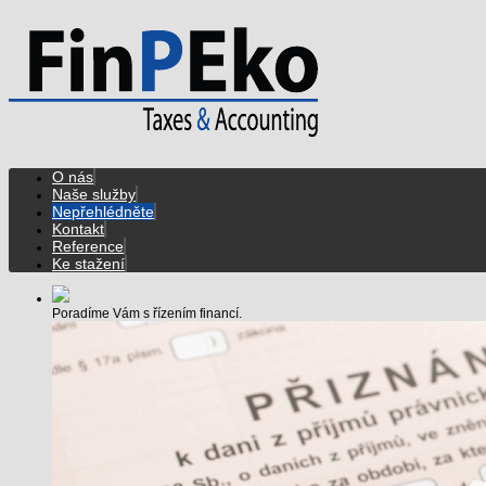
O nás
Naše služby
Nepřehlédněte
Kontakt
Reference
Ke stažení
Poradíme Vám s řízením financí.